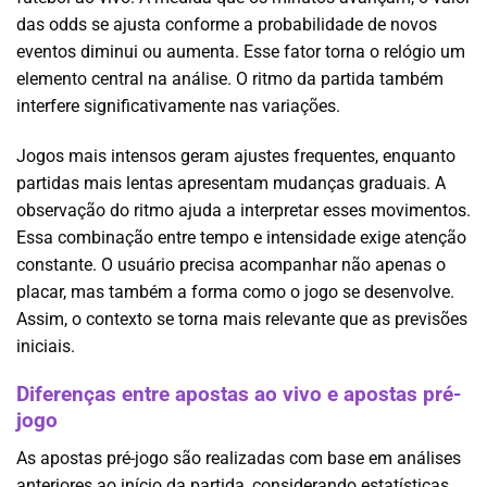
das odds se ajusta conforme a probabilidade de novos
eventos diminui ou aumenta. Esse fator torna o relógio um
elemento central na análise. O ritmo da partida também
interfere significativamente nas variações.
Jogos mais intensos geram ajustes frequentes, enquanto
partidas mais lentas apresentam mudanças graduais. A
observação do ritmo ajuda a interpretar esses movimentos.
Essa combinação entre tempo e intensidade exige atenção
constante. O usuário precisa acompanhar não apenas o
placar, mas também a forma como o jogo se desenvolve.
Assim, o contexto se torna mais relevante que as previsões
iniciais.
Diferenças entre apostas ao vivo e apostas pré-
jogo
As apostas pré-jogo são realizadas com base em análises
anteriores ao início da partida, considerando estatísticas