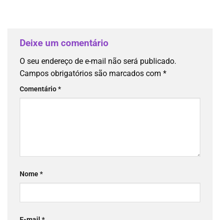
Deixe um comentário
O seu endereço de e-mail não será publicado.
Campos obrigatórios são marcados com
*
Comentário
*
Nome
*
E-mail
*