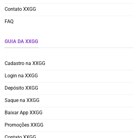
Contato XXGG
FAQ
GUIA DA XXGG
Cadastro na XXGG
Login na XXGG
Depósito XXGG
Saque na XXGG
Baixar App XXGG
Promoções XXGG
Contato XXGG