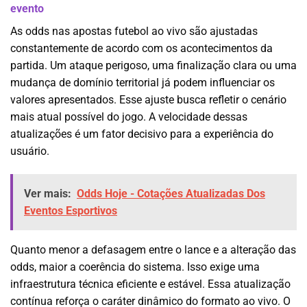
evento
As odds nas apostas futebol ao vivo são ajustadas
constantemente de acordo com os acontecimentos da
partida. Um ataque perigoso, uma finalização clara ou uma
mudança de domínio territorial já podem influenciar os
valores apresentados. Esse ajuste busca refletir o cenário
mais atual possível do jogo. A velocidade dessas
atualizações é um fator decisivo para a experiência do
usuário.
Ver mais:
Odds Hoje - Cotações Atualizadas Dos
Eventos Esportivos
Quanto menor a defasagem entre o lance e a alteração das
odds, maior a coerência do sistema. Isso exige uma
infraestrutura técnica eficiente e estável. Essa atualização
contínua reforça o caráter dinâmico do formato ao vivo. O