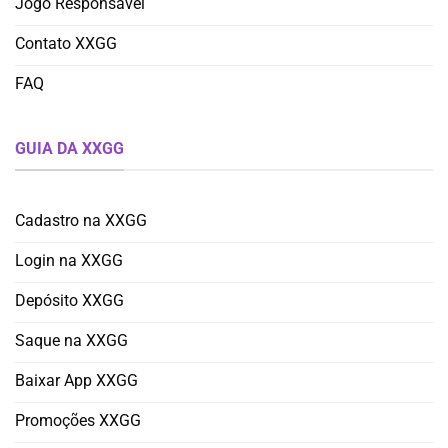
Jogo Responsável
Contato XXGG
FAQ
GUIA DA XXGG
Cadastro na XXGG
Login na XXGG
Depósito XXGG
Saque na XXGG
Baixar App XXGG
Promoções XXGG