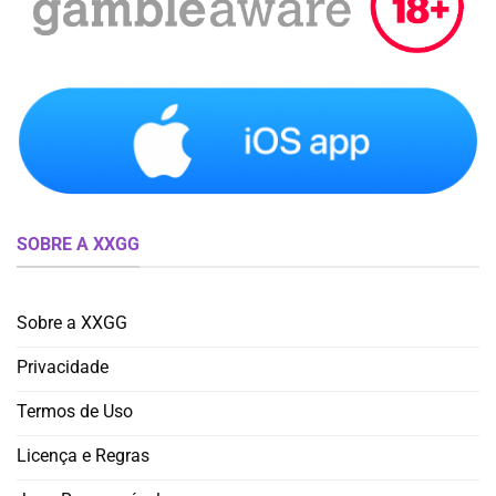
SOBRE A XXGG
Sobre a XXGG
Privacidade
Termos de Uso
Licença e Regras