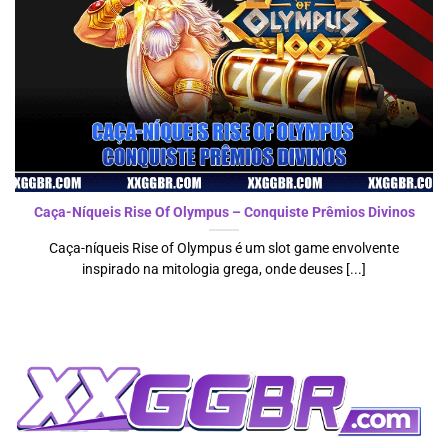
Caça-Níqueis Rise Of Olympus – Conquiste Prêmios Divinos
Caça-níqueis Rise of Olympus é um slot game envolvente
inspirado na mitologia grega, onde deuses [...]