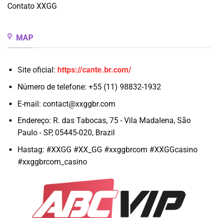
Contato XXGG
MAP
Site oficial:
https://cante.br.com/
Número de telefone: +55 (11) 98832-1932
E-mail:
contact@xxggbr.com
Endereço: R. das Tabocas, 75 - Vila Madalena, São
Paulo - SP, 05445-020, Brazil
Hastag: #XXGG #XX_GG #xxggbrcom #XXGGcasino
#xxggbrcom_casino