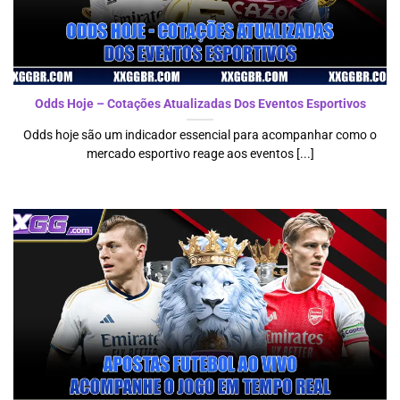
Odds Hoje – Cotações Atualizadas Dos Eventos Esportivos
Odds hoje são um indicador essencial para acompanhar como o
mercado esportivo reage aos eventos [...]