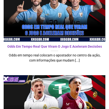
Odds Em Tempo Real Que Viram O Jogo E Aceleram Decisões
Odds em tempo real colocam o apostador no centro da ação,
com informações que mudam [...]