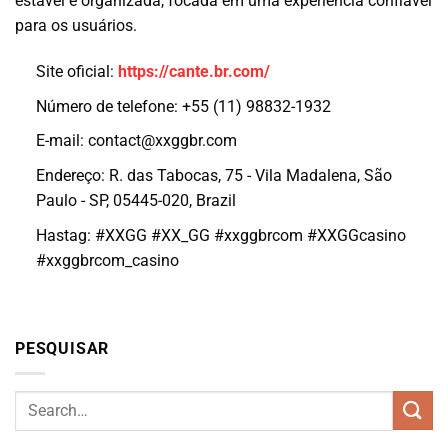
estável e organizada, focada em uma experiência confiável
para os usuários.
Site oficial:
https://cante.br.com/
Número de telefone: +55 (11) 98832-1932
E-mail:
contact@xxggbr.com
Endereço: R. das Tabocas, 75 - Vila Madalena, São
Paulo - SP, 05445-020, Brazil
Hastag: #XXGG #XX_GG #xxggbrcom #XXGGcasino
#xxggbrcom_casino
PESQUISAR