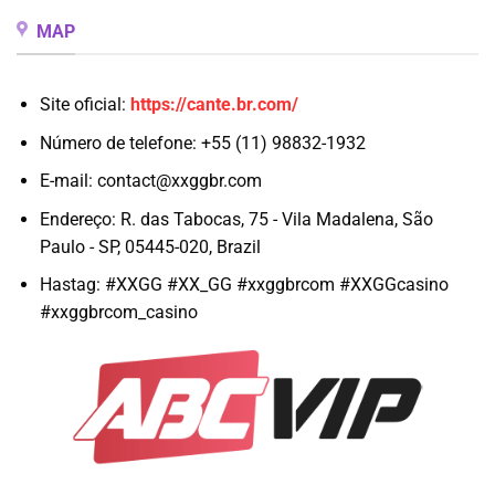
MAP
Site oficial:
https://cante.br.com/
Número de telefone: +55 (11) 98832-1932
E-mail:
contact@xxggbr.com
Endereço: R. das Tabocas, 75 - Vila Madalena, São
Paulo - SP, 05445-020, Brazil
Hastag: #XXGG #XX_GG #xxggbrcom #XXGGcasino
#xxggbrcom_casino