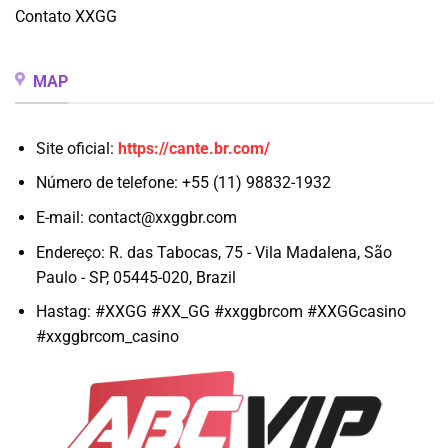
Contato XXGG
MAP
Site oficial:
https://cante.br.com/
Número de telefone: +55 (11) 98832-1932
E-mail:
contact@xxggbr.com
Endereço: R. das Tabocas, 75 - Vila Madalena, São
Paulo - SP, 05445-020, Brazil
Hastag: #XXGG #XX_GG #xxggbrcom #XXGGcasino
#xxggbrcom_casino