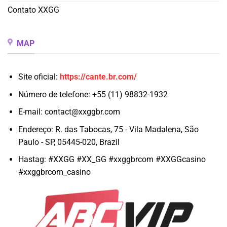
Contato XXGG
MAP
Site oficial:
https://cante.br.com/
Número de telefone: +55 (11) 98832-1932
E-mail:
contact@xxggbr.com
Endereço: R. das Tabocas, 75 - Vila Madalena, São
Paulo - SP, 05445-020, Brazil
Hastag: #XXGG #XX_GG #xxggbrcom #XXGGcasino
#xxggbrcom_casino