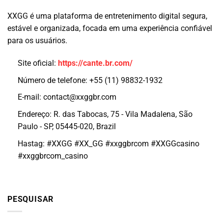
XXGG é uma plataforma de entretenimento digital segura,
estável e organizada, focada em uma experiência confiável
para os usuários.
Site oficial:
https://cante.br.com/
Número de telefone: +55 (11) 98832-1932
E-mail:
contact@xxggbr.com
Endereço: R. das Tabocas, 75 - Vila Madalena, São
Paulo - SP, 05445-020, Brazil
Hastag: #XXGG #XX_GG #xxggbrcom #XXGGcasino
#xxggbrcom_casino
PESQUISAR