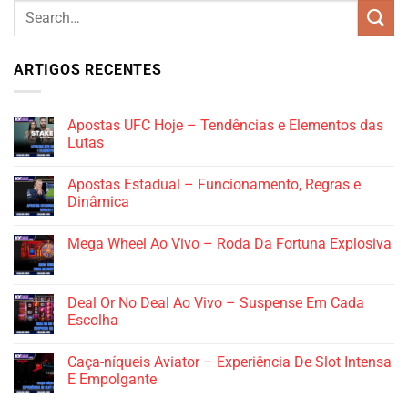
ARTIGOS RECENTES
Apostas UFC Hoje – Tendências e Elementos das
Lutas
Apostas Estadual – Funcionamento, Regras e
Dinâmica
Mega Wheel Ao Vivo – Roda Da Fortuna Explosiva
Deal Or No Deal Ao Vivo – Suspense Em Cada
Escolha
Caça-níqueis Aviator – Experiência De Slot Intensa
E Empolgante