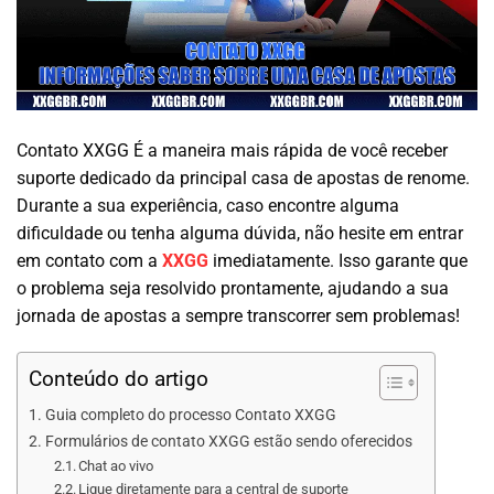
Contato XXGG É a maneira mais rápida de você receber
suporte dedicado da principal casa de apostas de renome.
Durante a sua experiência, caso encontre alguma
dificuldade ou tenha alguma dúvida, não hesite em entrar
em contato com a
XXGG
imediatamente. Isso garante que
o problema seja resolvido prontamente, ajudando a sua
jornada de apostas a sempre transcorrer sem problemas!
Conteúdo do artigo
Guia completo do processo Contato XXGG
Formulários de contato XXGG estão sendo oferecidos
Chat ao vivo
Ligue diretamente para a central de suporte