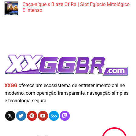
Caça-níqueis Blaze Of Ra | Slot Egípcio Mitológico
E Intenso
XXGG
oferece um ecossistema de entretenimento online
moderno, com operação transparente, navegação simples
e tecnologia segura.